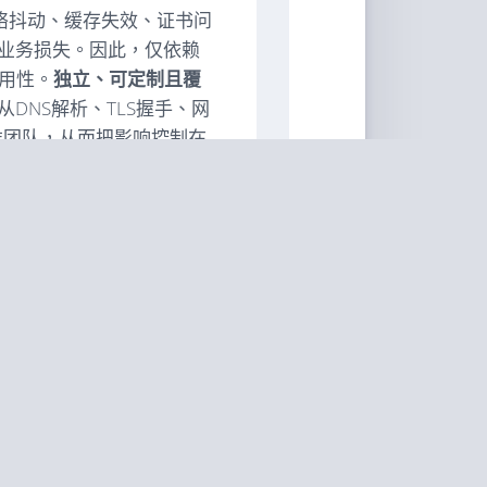
网络抖动、缓存失效、证书问
业务损失。因此，仅依赖
用性。
独立、可定制且覆
DNS解析、TLS握手、网
维团队，从而把影响控制在
键指标
的指标。
）：通过前端埋点（例如
ng）收集真实用户的页面加载与资