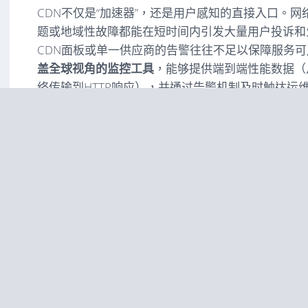
CDN不仅是“加速器”，还是用户感知的直接入口。
题或地域性故障都能在短时间内引发大量用户投诉和
CDN面板或单一供应商的告警往往不足以保障服务可
盖全球视角的监控工具
，能够提供端到端性能数据（从
络传输到HTTP响应），并通过告警机制及时触达运
最小范围。
CDN监控的基本原理与关
要构建有效的监控体系，先理解监控原理和需要采集
监控原理概述
被动监控（RUM，Real User Monitoring
Performance API、Beacon、浏览器timi