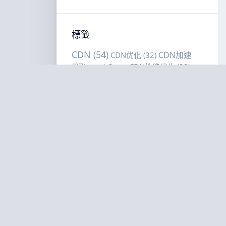
標籤
CDN
(54)
CDN加速
CDN优化
(32)
(37)
CDN性能优化
(32)
CDN安全
(22)
CDN选型
(18)
CDN选购建议
CDN缓存策略
(16)
CDN选购指南
(42)
DDoS防护
(28)
(20)
VPS选购建议
(51)
VPS性能优化
(17)
VPS选购指南
(67)
低延
VPS部署
(21)
迟
(24)
低延迟VPS
(22)
低延迟优化
(24)
低延
内容分发网
迟直播
(19)
全球CDN部署
(15)
性能
络
(57)
延迟优化
(22)
多区域部署
(15)
优化
(65)
海外
智能调度
(20)
成本优化
(15)
服务器部署
(39)
缓存命中
海外节点部署
(15)
缓存策略
(64)
网站加速
(25)
网
率
(20)
站性能优化
(24)
网络延迟优化
(19)
美国VPS
(15)
美国VPS对比
(30)
美国服务器
(26)
边缘智
边缘