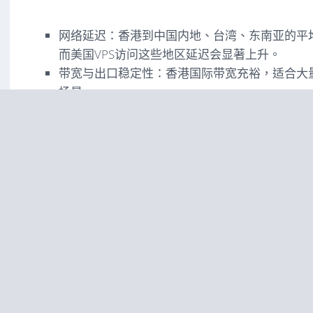
网络延迟：香港到中国内地、台湾、东南亚的平均
而美国VPS访问这些地区延迟会显著上升。
带宽与出口稳定性：香港国际带宽充裕，适合大
场景。
合规与数据主权：根据目标用户群体选择合适地
复杂性。
部署Moodle的基本架构与
Moodle是基于PHP的开源教学管理系统（LMS），典
栈。理解关键组件有助于做出优化决策：
核心组件