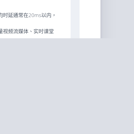
时延通常在20ms以内，
量视频流媒体、实时课堂
区部署可以降低跨境合规
原理
型部署采用LAMP或LEMP