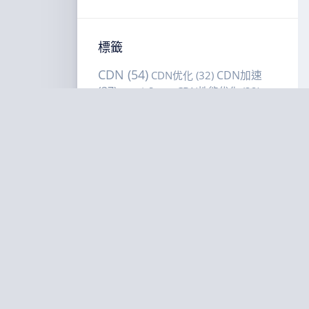
標籤
CDN
(54)
CDN加速
CDN优化
(32)
(37)
CDN性能优化
(32)
CDN安全
(22)
CDN选型
(18)
CDN选购建议
CDN缓存策略
(16)
CDN选购指南
(42)
DDoS防护
(28)
(20)
VPS选购建议
(51)
VPS性能优化
(17)
VPS选购指南
(67)
低延
VPS部署
(21)
迟
(24)
低延迟VPS
(22)
低延迟优化
(24)
低延
内容分发网
迟直播
(19)
全球CDN部署
(15)
性能
络
(57)
延迟优化
(22)
多区域部署
(15)
优化
(65)
海外
智能调度
(20)
成本优化
(15)
服务器部署
(39)
缓存命中
海外节点部署
(15)
缓存策略
(64)
网站加速
(25)
网
率
(20)
站性能优化
(24)
网络延迟优化
(19)
美国VPS
(15)
美国VPS对比
(30)
美国服务器
(26)
边缘智
边缘