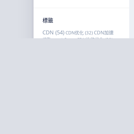
標籤
CDN
(54)
CDN加速
CDN优化
(32)
(37)
CDN性能优化
(32)
CDN安全
(22)
CDN选型
(18)
CDN选购建议
CDN缓存策略
(16)
CDN选购指南
(42)
DDoS防护
(28)
(20)
VPS选购建议
(51)
VPS性能优化
(17)
VPS选购指南
(67)
低延
VPS部署
(21)
迟
(24)
低延迟VPS
(22)
低延迟优化
(24)
低延
内容分发网
迟直播
(19)
全球CDN部署
(15)
性能
络
(57)
延迟优化
(22)
多区域部署
(15)
优化
(65)
海外
智能调度
(20)
成本优化
(15)
服务器部署
(39)
缓存命中
海外节点部署
(15)
缓存策略
(64)
网站加速
(25)
网
率
(20)
站性能优化
(24)
网络延迟优化
(19)
美国VPS
(15)
美国VPS对比
(30)
美国服务器
(26)
边缘智
边缘