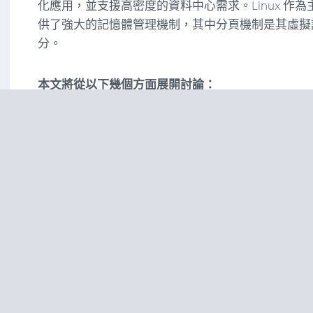
化應用，並支援高密度的資料中心需求。Linux 作
供了強大的記憶體管理機制，其中分頁機制是其虛擬
分。
本文將從以下幾個方面展開討論：
記憶體模型：
平坦記憶體模型、SMP 和 NUMA
記憶體的層次劃分：
節點、區域和頁面的組織方
頁面分配機制：
夥伴系統和 Slub Allocator 
核心頁表：
初始化和虛擬到實體位址的映射。
頁面交換：
被動回收和主動管理的策略。