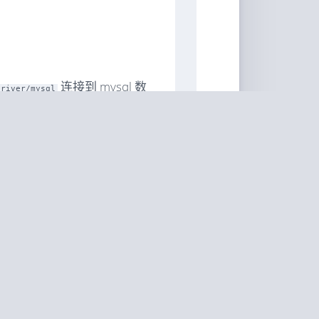
连接到 mysql 数
driver/mysql
运行良好，但是当我尝试使