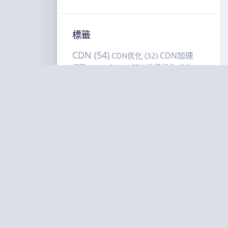
標籤
CDN
(54)
CDN加速
CDN优化
(32)
(37)
CDN性能优化
(32)
CDN安全
(22)
CDN选型
(18)
CDN选购建议
CDN缓存策略
(16)
CDN选购指南
(42)
DDoS防护
(28)
(20)
VPS选购建议
(51)
VPS性能优化
(17)
VPS选购指南
(67)
低延
VPS部署
(21)
迟
(24)
低延迟VPS
(22)
低延迟优化
(24)
低延
内容分发网
迟直播
(19)
全球CDN部署
(15)
性能
络
(57)
延迟优化
(22)
多区域部署
(15)
优化
(65)
海外
智能调度
(20)
成本优化
(15)
服务器部署
(39)
缓存命中
海外节点部署
(15)
缓存策略
(64)
网站加速
(25)
网
率
(20)
站性能优化
(24)
网络延迟优化
(19)
美国VPS
(15)
美国VPS对比
(30)
美国服务器
(26)
边缘智
边缘