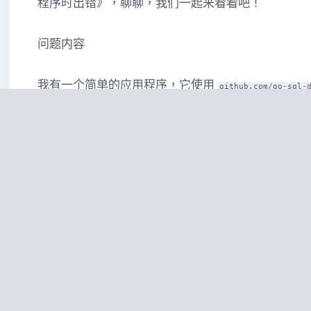
程序时出错》，聊聊，我们一起来看看吧！
问题内容
我有一个简单的应用程序，它使用
github.com/go-sql-
据库并执行简单的查询。这一切在我的本地计算机上
用 docker build 构建它时，我得到以下输出：
[+] building 4.1s (9/10)

 => [internal] load build definition from dockerfile                                                               
0.0s

 => => transferring dockerfile: 104b                                                                               
0.0s

 => [internal] load .dockerignore                                                                                  
0.0s

 => => transferring context: 2b                                                                                    
0.0s

 => [internal] load metadata for docker.io/library/golang:onbuild                                                  
1.3s
