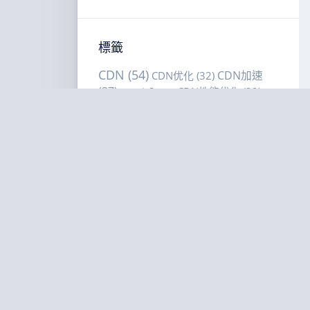
標籤
CDN
(54)
CDN加速
CDN优化
(32)
(37)
CDN性能优化
(32)
CDN安全
(22)
CDN选型
(18)
CDN选购建议
CDN缓存策略
(16)
CDN选购指南
(42)
DDoS防护
(28)
(20)
VPS选购建议
(51)
VPS性能优化
(17)
VPS选购指南
(67)
低延
VPS部署
(21)
迟
(24)
低延迟VPS
(22)
低延迟优化
(24)
低延
内容分发网
迟直播
(19)
全球CDN部署
(15)
性能
络
(57)
延迟优化
(22)
多区域部署
(15)
优化
(65)
海外
智能调度
(20)
成本优化
(15)
服务器部署
(39)
缓存命中
海外节点部署
(15)
缓存策略
(64)
网站加速
(25)
网
率
(20)
站性能优化
(24)
网络延迟优化
(19)
美国VPS
(15)
美国VPS对比
(30)
美国服务器
(26)
边缘智
边缘