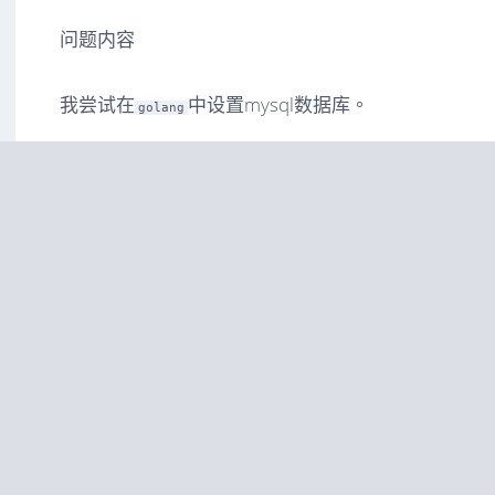
问题内容
我尝试在
中设置mysql数据库。
golang
我创建了
用于 mysql 设置并将其导入到
db.go
main.g
但是当我运行
时，由于
而发生错误。
main.go
db.go
我想解决这个错误。
没有编译错误。
但是当运行
时，出现错误。
go run main.go