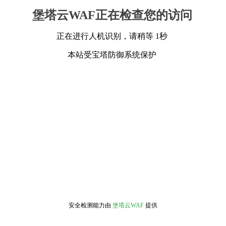
堡塔云WAF正在检查您的访问
正在进行人机识别，请稍等 1秒
本站受宝塔防御系统保护
安全检测能力由
堡塔云WAF
提供