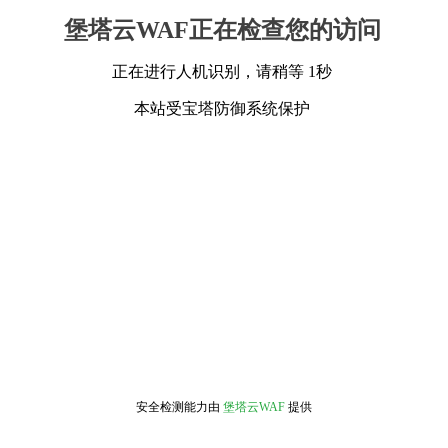
堡塔云WAF正在检查您的访问
正在进行人机识别，请稍等 1秒
本站受宝塔防御系统保护
安全检测能力由
堡塔云WAF
提供