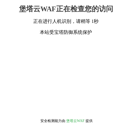
堡塔云WAF正在检查您的访问
正在进行人机识别，请稍等 1秒
本站受宝塔防御系统保护
安全检测能力由
堡塔云WAF
提供