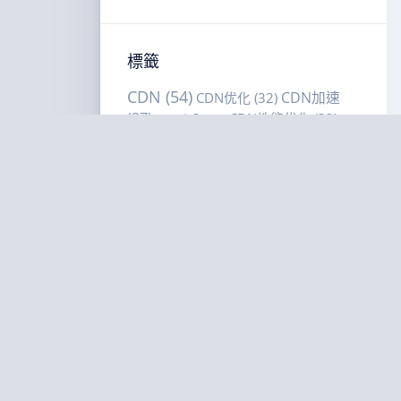
標籤
CDN
(54)
CDN加速
CDN优化
(32)
(37)
CDN性能优化
(32)
CDN安全
(22)
CDN选型
(18)
CDN选购建议
CDN缓存策略
(16)
CDN选购指南
(42)
DDoS防护
(28)
(20)
VPS选购建议
(51)
VPS性能优化
(17)
VPS选购指南
(67)
低延
VPS部署
(21)
迟
(24)
低延迟VPS
(22)
低延迟优化
(24)
低延
内容分发网
迟直播
(19)
全球CDN部署
(15)
性能
络
(57)
延迟优化
(22)
多区域部署
(15)
优化
(65)
海外
智能调度
(20)
成本优化
(15)
服务器部署
(39)
缓存命中
海外节点部署
(15)
缓存策略
(64)
网站加速
(25)
网
率
(20)
站性能优化
(24)
网络延迟优化
(19)
美国VPS
(15)
美国VPS对比
(30)
美国服务器
(26)
边缘智
边缘