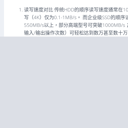
读写速度对比 传统HDD的顺序读写速度通常在100
写（4K）仅为0.1-1MB/s。 而企业级SSD的顺
550MB/s以上，部分高端型号可突破1000MB/s
输入/输出操作次数）可轻松达到数万甚至数十万
大量小文件、数据库查询、日志写入等场景时，
百倍。
访问延迟对比 HDD的平均寻道时间在5-10ms，
访问延迟通常在0.1ms以内，接近100倍的延
的应用，这种差距直接转化为用户可感知的体验
抗震性与稳定性 SSD完全无机械部件，不怕震
适合香港数据中心高密度部署环境。HDD在震动
盘风险，而SSD则几乎不受影响。
功耗与发热 SSD功耗远低于HDD，尤其在高负
发热更少，有助于机房散热和电费控制。
二、香港服务器SSD在实际业务中的性能提升