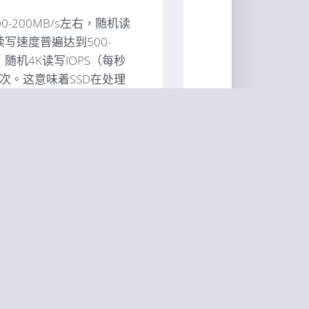
-200MB/s左右，随机读
序读写速度普遍达到500-
；随机4K读写IOPS（每秒
次。这意味着SSD在处理
速度优势可达几十倍至上
受机械寻道限制，而SSD的
迟降低。对于对响应速度敏感
提升。
动、倾斜或运输颠簸，非常
环境下容易出现坏道、掉
载读写时，整体能耗更低、